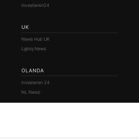
Investieren24
UK
News Hub UK
Lgbtq News
OLANDA
Investeren 24
NL Newz