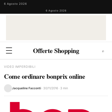
Salta al contenuto
6 Agosto 2026
6 Agosto 2026
Offerte Shopping
⌕
⌕
×
VIDEO IMPERDIBILI
Cerca
Come ordinare bonprix online
Jacqueline Facconti
·
30/11/2016
· 3 min