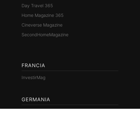
Day Travel 365
Home Magazine 365
Cineverse Magazine
SecondHomeMagazine
FRANCIA
InvestirMag
GERMANIA
Investieren24
UK