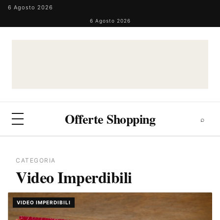
Salta al contenuto
6 Agosto 2026
6 Agosto 2026
Offerte Shopping
⌕
⌕
×
Cerca
CATEGORIA
Video Imperdibili
VIDEO IMPERDIBILI