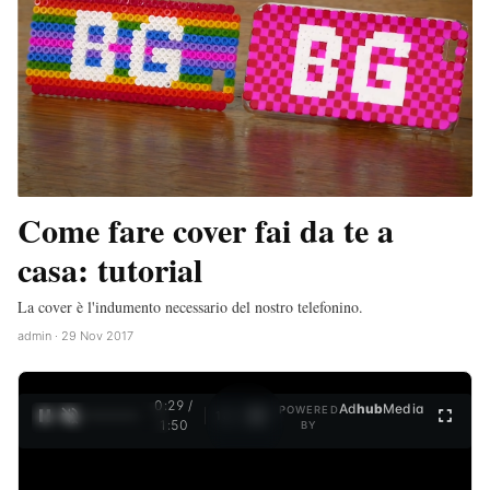
Come fare cover fai da te a
casa: tutorial
La cover è l'indumento necessario del nostro telefonino.
admin · 29 Nov 2017
0:30 /
Ad
hub
Media
POWERED
1
/
4
1:50
BY