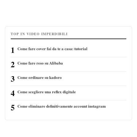
TOP IN VIDEO IMPERDIBILI
1
Come fare cover fai da te a casa: tutorial
2
Come fare reso su Alibaba
3
Come ordinare su kadoro
4
Come scegliere una reflex digitale
5
Come eliminare definitivamente account instagram